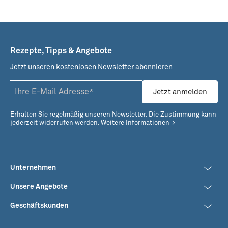
Rezepte, Tipps & Angebote
Cassoulet mit
One Pot Pasta mit Frutti
Kaisergranat
di Mare
Jetzt unseren kostenlosen Newsletter abonnieren
Jetzt anmelden
Erhalten Sie regelmäßig unseren Newsletter. Die Zustimmung kann
jederzeit widerrufen werden.
Weitere Informationen
Unternehmen
Unsere Angebote
Geschäftskunden