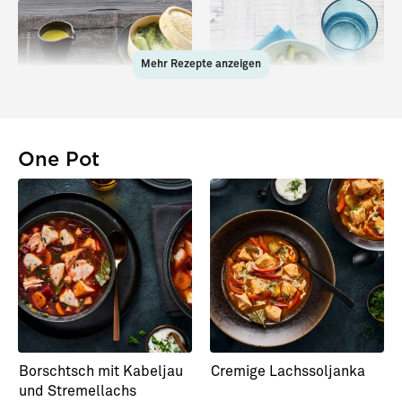
Mehr Rezepte anzeigen
One Pot
Lachs mit japanischem
Brunch-Bowl mit
Lack
Stremellachs
Borschtsch mit Kabeljau
Cremige Lachssoljanka
und Stremellachs