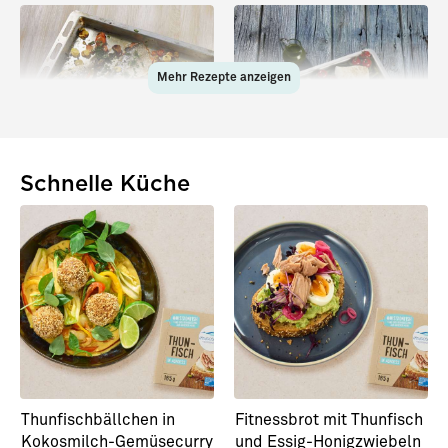
Mehr Rezepte anzeigen
Schnelle Küche
Dorade mit
Skrei aus dem Ofen
Wurzelgemüse
Thunfischbällchen in
Fitnessbrot mit Thunfisch
Kokosmilch-Gemüsecurry
und Essig-Honigzwiebeln