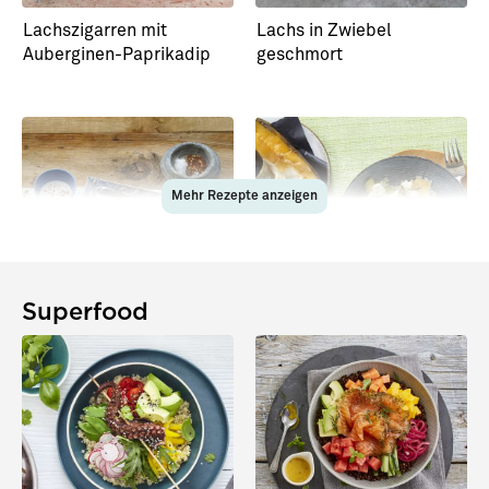
Lachszigarren mit
Lachs in Zwiebel
Auberginen-Paprikadip
geschmort
Mehr Rezepte anzeigen
Superfood
Arabischer Brotsalat mit
Geräucherter Heilbutt auf
Garnelen
Spargel-Risotto