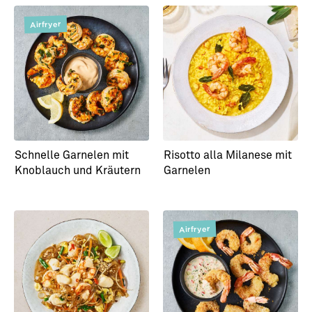
Airfryer
Selbst gebeizter Lachs
Selbst gebeizter Lachs
Japan-Style
Mojito-Style
Schnelle Garnelen mit
Risotto alla Milanese mit
Knoblauch und Kräutern
Garnelen
Airfryer