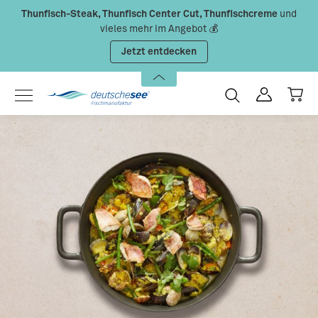
Thunfisch-Steak, Thunfisch Center Cut, Thunfischcreme
und
Zum Hauptinhalt springen
vieles mehr im Angebot 💰
Jetzt entdecken