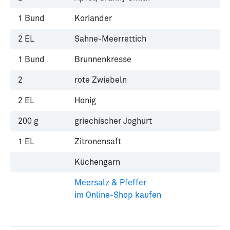
1
Bund
Koriander
2
EL
Sahne-Meerrettich
1
Bund
Brunnenkresse
2
rote Zwiebeln
2
EL
Honig
200
g
griechischer Joghurt
1
EL
Zitronensaft
Küchengarn
Meersalz & Pfeffer
im Online-Shop kaufen