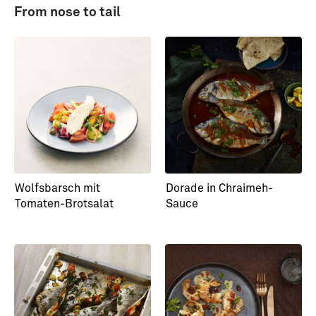
From nose to tail
Heiß angegossenes
Spicy Pho-relle
Forellentatar
Wolfsbarsch mit
Dorade in Chraimeh-
Tomaten-Brotsalat
Sauce