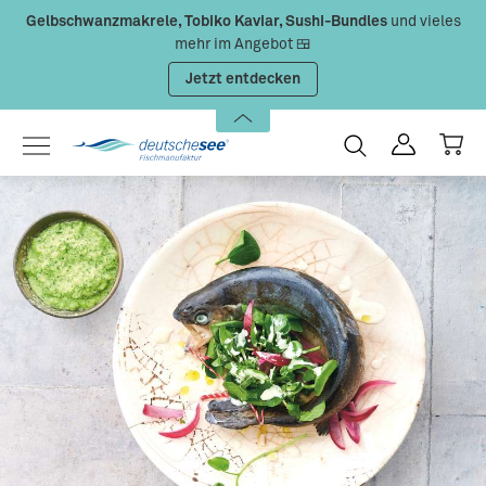
Gelbschwanzmakrele, Tobiko Kaviar, Sushi-Bundles
und vieles
Zum Hauptinhalt springen
mehr im Angebot 🍱
Jetzt entdecken