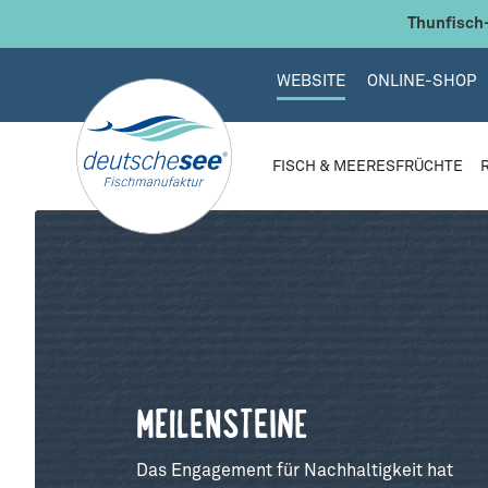
 Hauptinhalt springen
Zur Suche springen
Zur Hauptnavigation springen
Thunfisch-
WEBSITE
ONLINE-SHOP
FISCH & MEERESFRÜCHTE
MEILENSTEINE
Das Engagement für Nachhaltigkeit hat