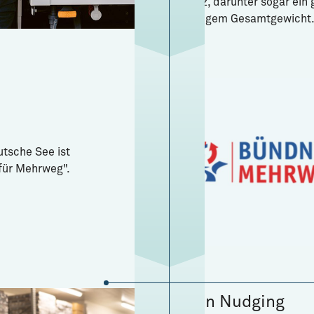
Einsatz, darunter sogar ein
zulässigem Gesamtgewicht
utsche See ist
für Mehrweg".
Green Nudging