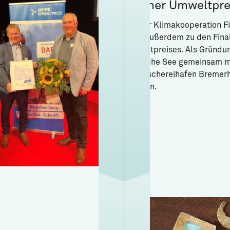
Bremer Umweltpre
Mit der Klimakooperation Fi
2025 außerdem zu den Fina
Umweltpreises. Als Gründun
Deutsche See gemeinsam m
den Fischereihafen Bremerh
machen.