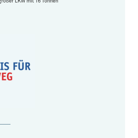
 großer LKW mit 16 Tonnen
.