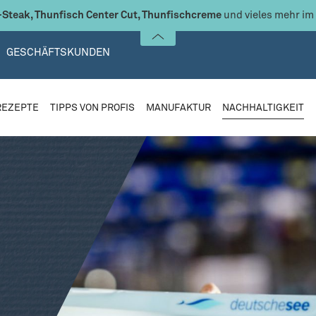
Steak, Thunfisch Center Cut, Thunfischcreme
und vieles mehr im
GESCHÄFTSKUNDEN
REZEPTE
TIPPS VON PROFIS
MANUFAKTUR
NACHHALTIGKEIT