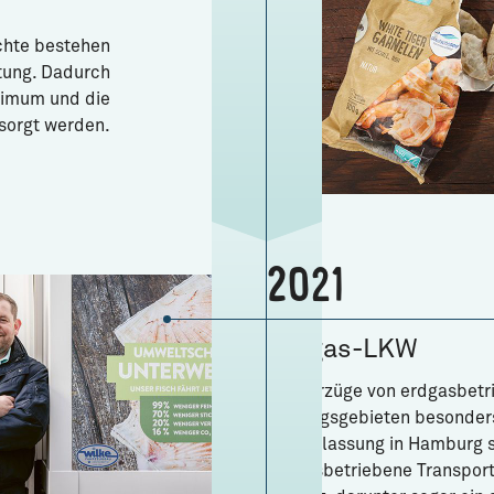
chte bestehen
tung. Dadurch
inimum und die
sorgt werden.
2021
Erdgas-LKW
Die Vorzüge von erdgasbet
Ballungsgebieten besonders
Niederlassung in Hamburg s
erdgasbetriebene Transport