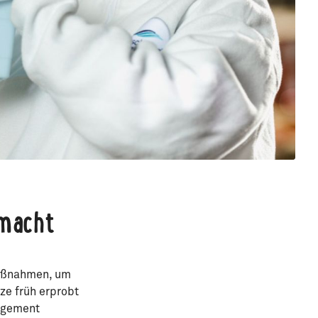
macht
 Maßnahmen, um
ze früh erprobt
agement