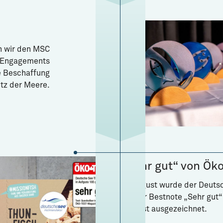
n wir den MSC
n Engagements
le Beschaffung
tz der Meere.
„Sehr gut“ von Ök
Im August wurde der Deutsc
mit der Bestnote „Sehr gut“
Ökotest ausgezeichnet.