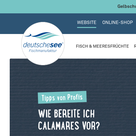
 Hauptinhalt springen
Zur Suche springen
Zur Hauptnavigation springen
Gelbschw
WEBSITE
ONLINE-SHOP
FISCH & MEERESFRÜCHTE
-00:46
Play
Unmute
Settings
Enter
fulls
Tipps von Profis
WIE BEREITE ICH
CALAMARES VOR?