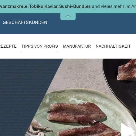
anzmakrele, Tobiko Kaviar, Sushi-Bundles
und vieles mehr im A
GESCHÄFTSKUNDEN
REZEPTE
TIPPS VON PROFIS
MANUFAKTUR
NACHHALTIGKEIT
creen