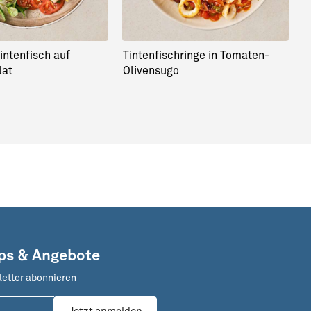
Tintenfisch auf
Tintenfischringe in Tomaten-
C
lat
Olivensugo
u
pps & Angebote
letter abonnieren