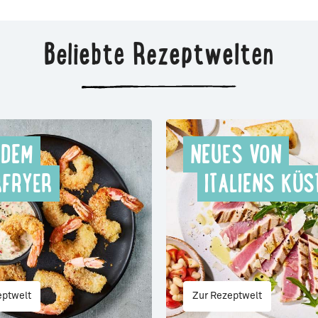
Beliebte Rezeptwelten
 DEM
NEUES VON
RFRYER
ITALIENS KÜS
eptwelt
Zur Rezeptwelt