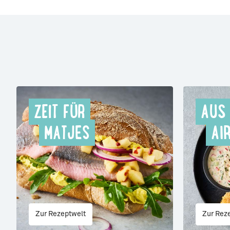
ZEIT FÜR
AUS
MATJES
AI
Zur Rezeptwelt
Zur Rez