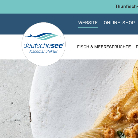
 Hauptinhalt springen
Zur Suche springen
Zur Hauptnavigation springen
Thunfisch-
WEBSITE
ONLINE-SHOP
FISCH & MEERESFRÜCHTE