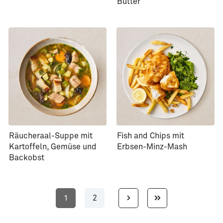
Butter
Räucheraal-Suppe mit
Fish and Chips mit
Kartoffeln, Gemüse und
Erbsen-Minz-Mash
Backobst
1
2
Seite
Seite