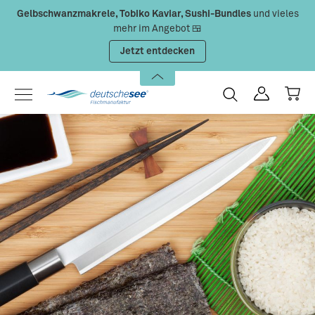
Gelbschwanzmakrele, Tobiko Kaviar, Sushi-Bundles
und vieles
Zum Hauptinhalt springen
mehr im Angebot 🍱
Jetzt entdecken