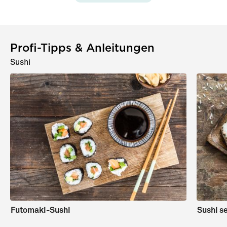
Profi-Tipps & Anleitungen
Sushi
Sashimi von Lachs,
Hamachi-Sashimi mit
Thunfisch und Hamachi
Zucchinisalat
Futomaki-Sushi
Sushi s