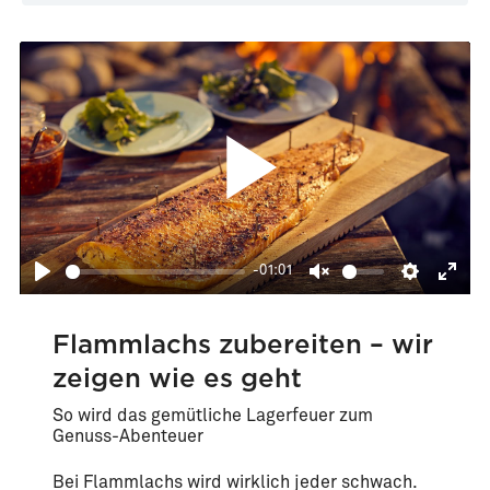
-01:01
Play
Unmute
Settings
Enter
fullsc
Flammlachs zubereiten – wir
zeigen wie es geht
So wird das gemütliche Lagerfeuer zum
Genuss-Abenteuer
Bei Flammlachs wird wirklich jeder schwach.