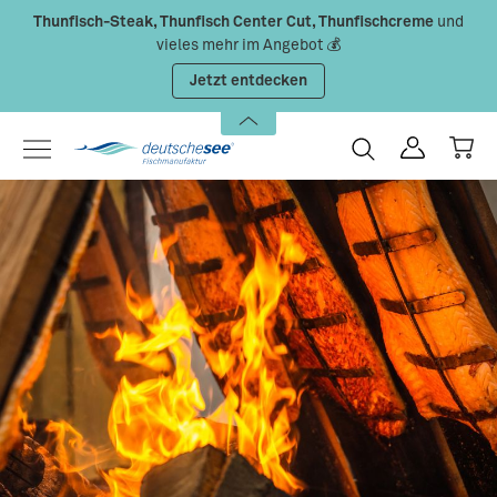
Thunfisch-Steak, Thunfisch Center Cut, Thunfischcreme
und
Zum Hauptinhalt springen
vieles mehr im Angebot 💰
Jetzt entdecken