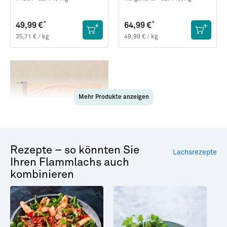
*
*
49,99 €
64,99 €
35,71 € / kg
49,99 € / kg
Mehr Produkte anzeigen
28729
Rezepte – so könnten Sie
Lachsrezepte
Flammlachsbrett ·
Ihren Flammlachs auch
handgefertigt in
Norddeutschland
kombinieren
Stück
*
64,99 €