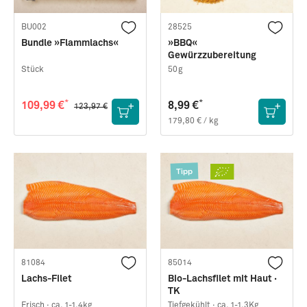
BU002
28525
Bundle »Flammlachs«
»BBQ«
Gewürzzubereitung
Stück
50g
*
*
109,99 €
8,99 €
123,97 €
179,80 € / kg
Tipp
81084
85014
Lachs-Filet
Bio-Lachsfilet mit Haut ·
TK
Frisch ·
ca. 1-1,4kg
Tiefgekühlt ·
ca. 1-1,3Kg