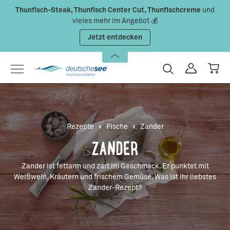
Thunfisch-Steak, Thunfisch Center Cut, Thunfischcreme
und
Zum Hauptinhalt springen
vieles mehr im Angebot 💰
Jetzt entdecken
Rezepte
Fische
Zander
ZANDER
Zander ist fettarm und zart im Geschmack. Er punktet mit
Weißwein, Kräutern und frischem Gemüse. Was ist Ihr liebstes
Zander-Rezept?