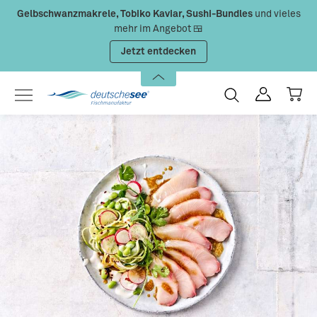
Gelbschwanzmakrele, Tobiko Kaviar, Sushi-Bundles
und vieles
Zum Hauptinhalt springen
mehr im Angebot 🍱
Jetzt entdecken