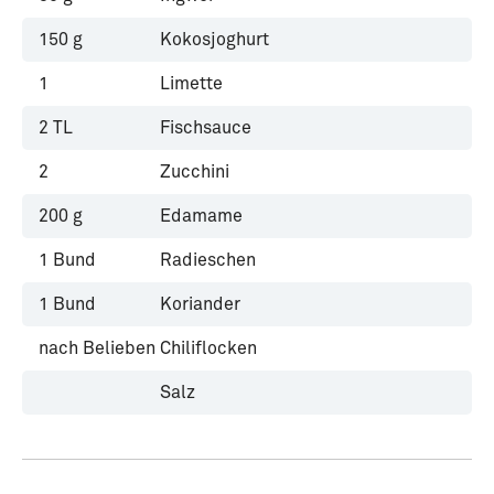
150
g
Kokosjoghurt
1
Limette
2
TL
Fischsauce
2
Zucchini
200
g
Edamame
1
Bund
Radieschen
1
Bund
Koriander
nach Belieben
Chiliflocken
Salz