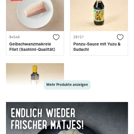
84546
28727
Gelbschwanzmakrele
Ponzu-Sauce mit Yuzu &
Filet (Sashimi-Qualität)
Sudachi
Mehr Produkte anzeigen
28611
Natives Olivenöl extra ·
Jordan