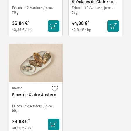
Spéciales de Claire · ca.
75g
Frisch ·
12 Austern, je ca.
Frisch ·
12 Austern, je ca.
70g
75g
*
*
36,84 €
44,88 €
43,86 € / kg
49,87 € / kg
86357
Fines de Claire Austern
Frisch ·
12 Austern, je ca.
90g
*
29,88 €
30,00 € / kg