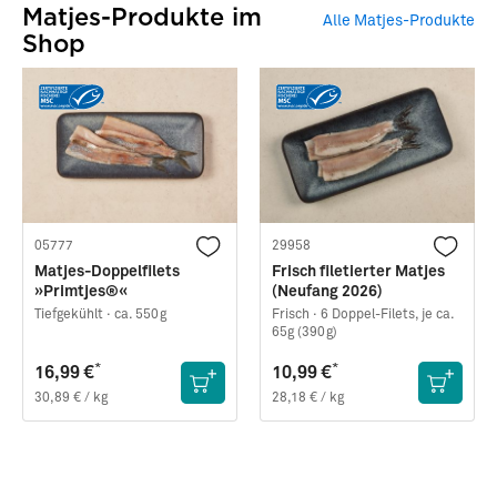
Matjes-Produkte im
Alle Matjes-Produkte
Shop
Matjes mit Kräutersauce
Matjes-Schnitte mit
Möhre und Miso-Butter
05777
29958
Matjes-Doppelfilets
Frisch filetierter Matjes
»Primtjes®«
(Neufang 2026)
Tiefgekühlt ·
ca. 550g
Frisch ·
6 Doppel-Filets, je ca.
65g (390g)
*
*
16,99 €
10,99 €
30,89 € / kg
28,18 € / kg