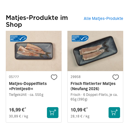
Matjes-Produkte im
Alle Matjes-Produkte
Shop
Matjes mit Kräutersauce
Matjes-Schnitte mit
Möhre und Miso-Butter
05777
29958
Matjes-Doppelfilets
Frisch filetierter Matjes
»Primtjes®«
(Neufang 2026)
Tiefgekühlt ·
ca. 550g
Frisch ·
6 Doppel-Filets, je ca.
65g (390g)
*
*
16,99 €
10,99 €
30,89 € / kg
28,18 € / kg