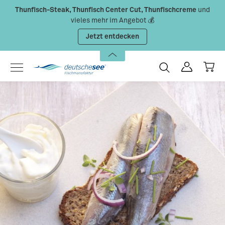
Thunfisch-Steak, Thunfisch Center Cut, Thunfischcreme
und
Zum Hauptinhalt springen
vieles mehr im Angebot 💰
Jetzt entdecken