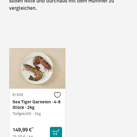
süßen Note und durchaus mit dem Hummer zu
vergleichen.
81836
Sea Tiger Garnelen · 4-8
Stück · 2kg
Tiefgekühlt ·
2kg
*
149,99 €
75,00 € / kg