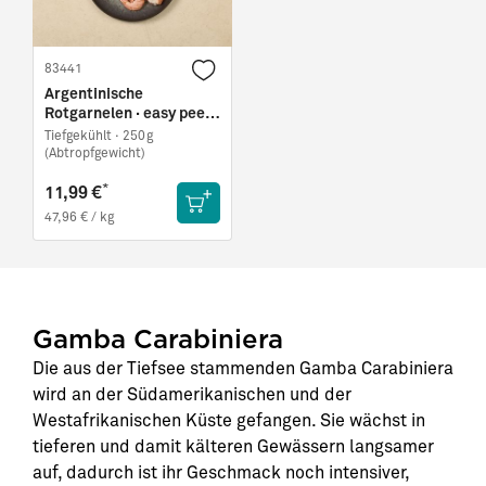
83441
Argentinische
Rotgarnelen · easy peel
(250g)
Tiefgekühlt ·
250g
(Abtropfgewicht)
*
11,99 €
47,96 € / kg
Gamba Carabiniera
Die aus der Tiefsee stammenden Gamba Carabiniera
wird an der Südamerikanischen und der
Westafrikanischen Küste gefangen. Sie wächst in
tieferen und damit kälteren Gewässern langsamer
auf, dadurch ist ihr Geschmack noch intensiver,