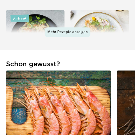
Airfryer
Mehr Rezepte anzeigen
Schon gewusst?
Garnelenbällchen aus
Fruchtiger Sommersalat
dem Airfryer mit
mit Garnelen
Glasnudelsalat