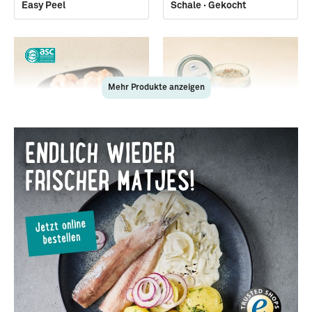
Easy Peel
Schale · Gekocht
Mehr Produkte anzeigen
87584
28415
Cocktailgarnelen · Ohne
»Garnelen Gewürz«
Schale · Gekocht
Gewürzzubereitung