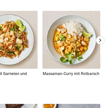
it Garnelen und
Massaman-Curry mit Rotbarsch
G
A