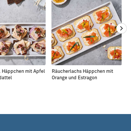
 Häppchen mit Apfel
Räucherlachs Häppchen mit
G
attel
Orange und Estragon
S