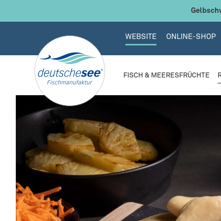
 Hauptinhalt springen
Zur Suche springen
Zur Hauptnavigation springen
Gelbschw
WEBSITE
ONLINE-SHOP
FISCH & MEERESFRÜCHTE