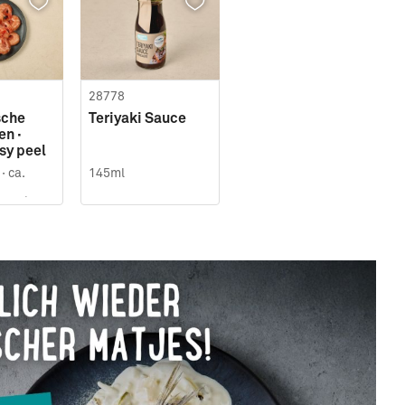
28778
sche
Teriyaki Sauce
en ·
asy peel
·
ca.
145ml
icht)