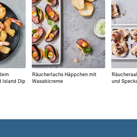
 dem
Räucherlachs Häppchen mit
Räucheraal
d Island Dip
Wasabicreme
und Speckd