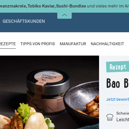
anzmakrele, Tobiko Kaviar, Sushi-Bundles
und vieles mehr im A
GESCHÄFTSKUNDEN
REZEPTE
TIPPS VON PROFIS
MANUFAKTUR
NACHHALTIGKEIT
Rezept
Bao 
Jetzt bewer
Schwie
Leich