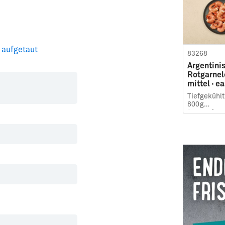
 aufgetaut
83268
Argentini
Rotgarnel
mittel · e
Tiefgekühlt 
800g
(Abtropfgew