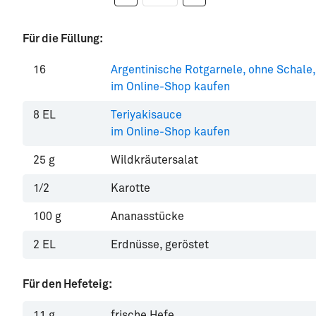
Für die Füllung:
16
Argentinische Rotgarnele, ohne Schale,
im Online-Shop kaufen
8
EL
Teriyakisauce
im Online-Shop kaufen
25
g
Wildkräutersalat
1/2
Karotte
100
g
Ananasstücke
2
EL
Erdnüsse, geröstet
Für den Hefeteig:
11
g
frische Hefe