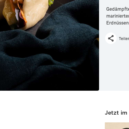
Gedämpfte 
marinierte
Erdnüssen
Teile
Jetzt im