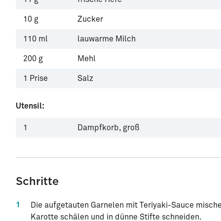
10
g
Zucker
110
ml
lauwarme Milch
200
g
Mehl
1
Prise
Salz
Utensil:
1
Dampfkorb, groß
Schritte
1
Die aufgetauten Garnelen mit Teriyaki-Sauce misch
Karotte schälen und in dünne Stifte schneiden.