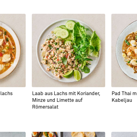
elachs
Laab aus Lachs mit Koriander,
Pad Thai m
Minze und Limette auf
Kabeljau
Römersalat