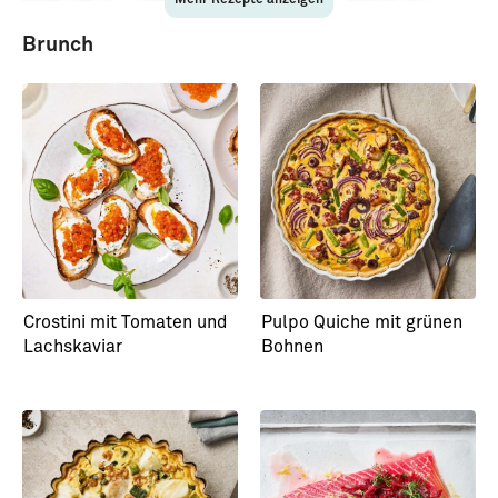
Mehr Rezepte anzeigen
Brunch
Confierter Hummer mit
Zweierlei vom
Pilz-Bohnen-Gemüse
Kaisergranat
Crostini mit Tomaten und
Pulpo Quiche mit grünen
Lachskaviar
Bohnen