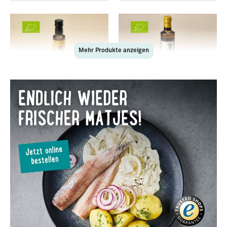
Mehr Produkte anzeigen
28689
28612
Bio-Weißweinessig ·
Natives Bio-Olivenöl extra
Jordan
· Jordan