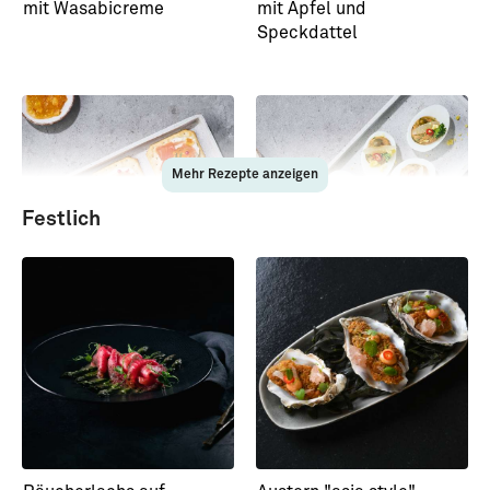
mit Wasabicreme
mit Apfel und
Speckdattel
Mehr Rezepte anzeigen
Festlich
Räucherlachs Häppchen
Gefüllte Eier-Häppchen
mit Orange und Estragon
mit Sardinenpaté