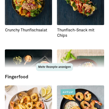
Crunchy Thunfischsalat
Thunfisch-Snack mit
Chips
Mehr Rezepte anzeigen
Fingerfood
Airfryer
Sushi-Donuts
Lachs-Tataki auf
Algensalat