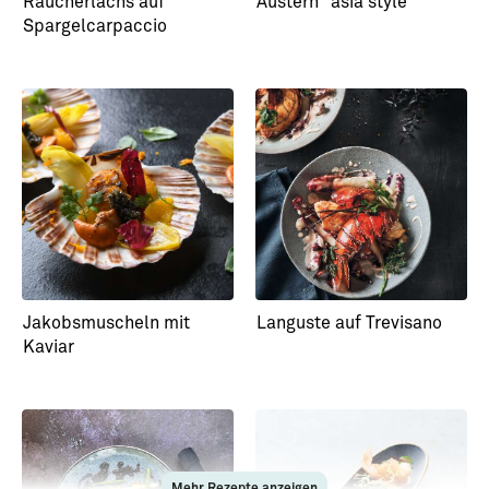
Räucherlachs auf
Austern "asia style"
Spargelcarpaccio
Jakobsmuscheln mit
Languste auf Trevisano
Kaviar