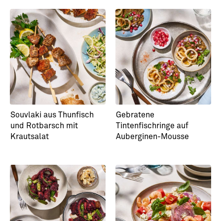
Pulpo-Aprikosen-Spieß
Pulpo-Bacon-Teriyaki-
mit Orangen-Senf-
Spieße
Dressing
Souvlaki aus Thunfisch
Gebratene
und Rotbarsch mit
Tintenfischringe auf
Krautsalat
Auberginen-Mousse