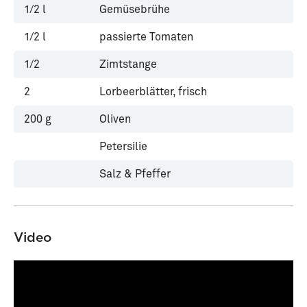
1/2
l
Gemüsebrühe
1/2
l
passierte Tomaten
1/2
Zimtstange
2
Lorbeerblätter, frisch
200
g
Oliven
Petersilie
Salz & Pfeffer
Video