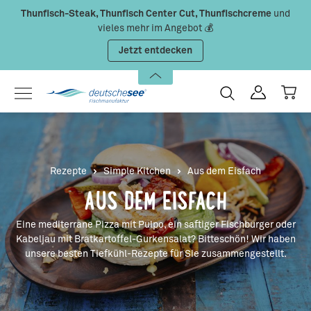
Thunfisch-Steak, Thunfisch Center Cut, Thunfischcreme
und
Zum Hauptinhalt springen
vieles mehr im Angebot 💰
Jetzt entdecken
Rezepte
Simple Kitchen
Aus dem Eisfach
AUS DEM EISFACH
Eine mediterrane Pizza mit Pulpo, ein saftiger Fischburger oder
Kabeljau mit Bratkartoffel-Gurkensalat? Bitteschön! Wir haben
unsere besten Tiefkühl-Rezepte für Sie zusammengestellt.