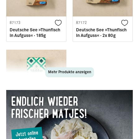
87173
87172
Deutsche See »Thunfisch
Deutsche See »Thunfisch
in Aufguss« · 185g
in Aufguss« · 2x 80g
Mehr Produkte anzeigen
28916
Maldon · Meersalzflocken