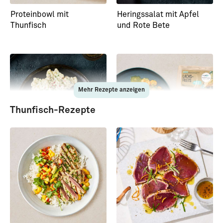
Proteinbowl mit
Heringssalat mit Apfel
Thunfisch
und Rote Bete
Mehr Rezepte anzeigen
Thunfisch-Rezepte
Kartoffelsalat
Lachsfilet auf
Kartoffelpüree mit
Vanille-Orangen-Karotten