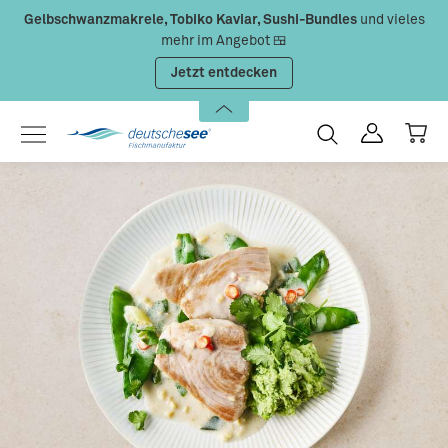
Gelbschwanzmakrele, Tobiko Kaviar, Sushi-Bundles
und vieles
Zum Hauptinhalt springen
mehr im Angebot 🍱
Jetzt entdecken