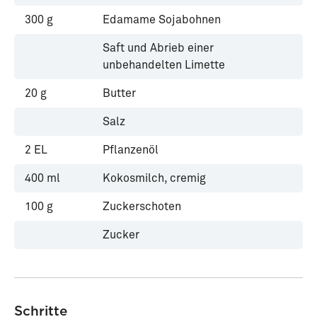
300
g
Edamame Sojabohnen
Saft und Abrieb einer
unbehandelten Limette
20
g
Butter
Salz
2
EL
Pflanzenöl
400
ml
Kokosmilch, cremig
100
g
Zuckerschoten
Zucker
Schritte