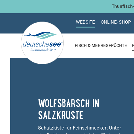
 Hauptinhalt springen
Zur Suche springen
Zur Hauptnavigation springen
Thunfisch-
WEBSITE
ONLINE-SHOP
FISCH & MEERESFRÜCHTE
-00:49
Play
Unmute
Settings
Enter
fulls
WOLFSBARSCH IN
SALZKRUSTE
Schatzkiste für Feinschmecker: Unter