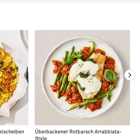
elscheiben
Überbackener Rotbarsch Arrabbiata-
S
Style