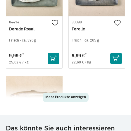
84414
80098
Dorade Royal
Forelle
Frisch ·
ca. 390g
Frisch ·
ca. 265 g
*
*
9,99 €
5,99 €
25,62 € / kg
22,60 € / kg
Mehr Produkte anzeigen
88587
Das könnte Sie auch interessieren
Saibling