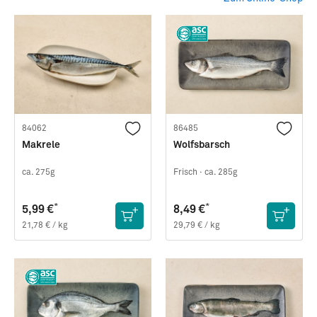
84062
86485
Makrele
Wolfsbarsch
ca. 275g
Frisch ·
ca. 285g
*
*
5,99 €
8,49 €
21,78 € / kg
29,79 € / kg