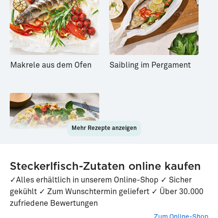
Makrele aus dem Ofen
Saibling im Pergament
Mehr Rezepte anzeigen
Steckerlfisch-Zutaten online kaufen
✓Alles erhältlich in unserem Online-Shop ✓ Sicher
gekühlt ✓ Zum Wunschtermin geliefert ✓ Über 30.000
Dorade mit
zufriedene Bewertungen
mexikanischem
Nudelsalat
Zum Online-Shop