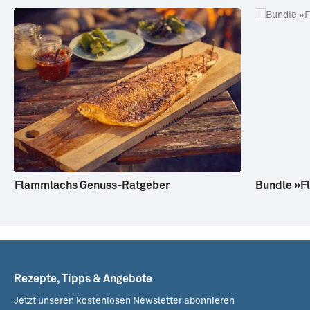
Frisch ·
Ganzer Fisch, ca. 1-
1,3Kg
*
38,99 €
29,99 € / kg
Flammlachs Genuss-Ratgeber
Bundle »F
Rezepte, Tipps & Angebote
Jetzt unseren kostenlosen Newsletter abonnieren