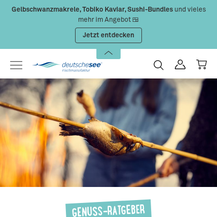
Gelbschwanzmakrele, Tobiko Kaviar, Sushi-Bundles
und vieles
Zum Hauptinhalt springen
mehr im Angebot 🍱
Jetzt entdecken
GENUSS-RATGEBER