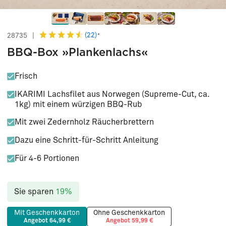
(22)
28735
|
*
BBQ-Box »Plankenlachs«
Frisch
IKARIMI Lachsfilet aus Norwegen (Supreme-Cut, ca.
1kg) mit einem würzigen BBQ-Rub
Mit zwei Zedernholz Räucherbrettern
Dazu eine Schritt-für-Schritt Anleitung
Für 4-6 Portionen
Sie sparen
19%
Mit Geschenkkarton
Ohne Geschenkkarton
Angebot 64,99 €
Angebot 59,99 €