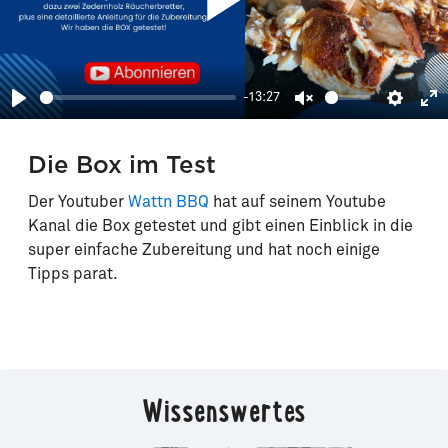
-13:27
Play
Unmute
Setting
En
fu
Die Box im Test
Der Youtuber
Wattn BBQ
hat auf seinem Youtube
Kanal die Box getestet und gibt einen Einblick in die
super einfache Zubereitung und hat noch einige
Tipps parat.
Wissenswertes