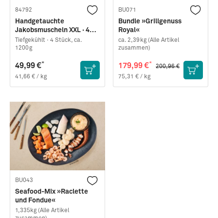
84792
BU071
Handgetauchte
Bundle »Grillgenuss
Jakobsmuscheln XXL · 4
Royal«
Stück · TK
Tiefgekühlt ·
4 Stück, ca.
ca. 2,39kg (Alle Artikel
1200g
zusammen)
*
*
49,99 €
179,99 €
200,96 €
41,66 € / kg
75,31 € / kg
BU043
Seafood-Mix »Raclette
und Fondue«
1,335kg (Alle Artikel