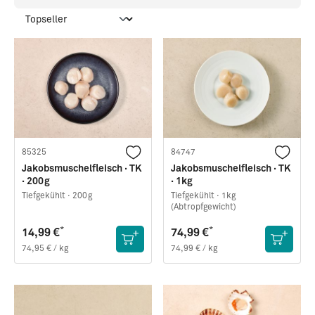
85325
84747
Jakobsmuschelfleisch · TK
Jakobsmuschelfleisch · TK
· 200g
· 1kg
Tiefgekühlt ·
200g
Tiefgekühlt ·
1kg
(Abtropfgewicht)
*
*
14,99 €
74,99 €
74,95 € / kg
74,99 € / kg