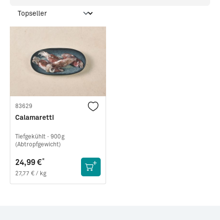
83629
Calamaretti
Tiefgekühlt ·
900g
(Abtropfgewicht)
*
24,99 €
27,77 € / kg