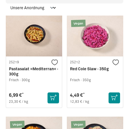
Vegan
25219
25212
Pastasalat »Mediterran« ·
Red Cole Slaw · 350g
300g
Frisch ·
300g
Frisch ·
350g
*
*
6,99 €
4,49 €
23,30 € / kg
12,83 € / kg
Vegan
Vegan