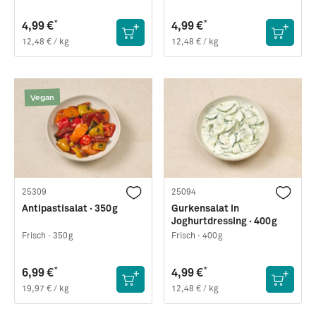
*
*
4,99 €
4,99 €
12,48 € / kg
12,48 € / kg
Vegan
25309
25094
Antipastisalat · 350g
Gurkensalat in
Joghurtdressing · 400g
Frisch ·
350g
Frisch ·
400g
*
*
6,99 €
4,99 €
19,97 € / kg
12,48 € / kg