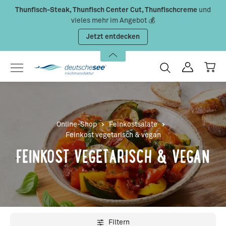
Thunfisch-Steak, Thunfisch Center Cut, Thunfischcreme
und
Zum Hauptinhalt springen
vieles mehr im Angebot 💰
Jetzt entdecken
Online-Shop
Feinkostsalate
Feinkost vegetarisch & vegan
FEINKOST VEGETARISCH & VEGAN
Filtern