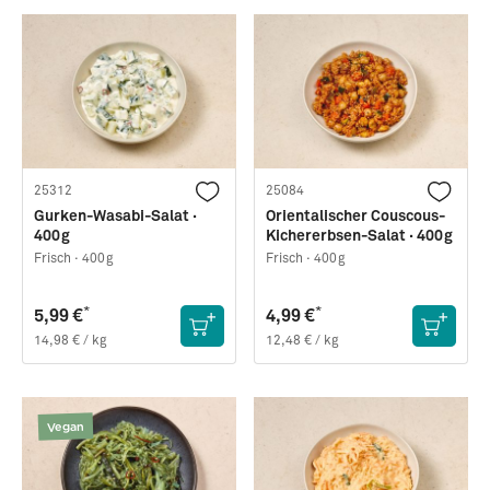
25312
25084
Gurken-Wasabi-Salat ·
Orientalischer Couscous-
400g
Kichererbsen-Salat · 400g
Frisch ·
400g
Frisch ·
400g
*
*
5,99 €
4,99 €
14,98 € / kg
12,48 € / kg
Vegan