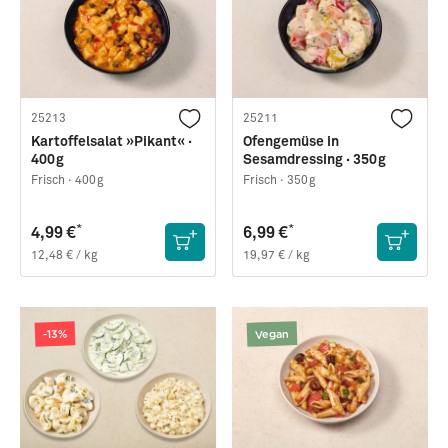
25213
25211
Kartoffelsalat »Pikant« ·
Ofengemüse in
400g
Sesamdressing · 350g
Frisch ·
400g
Frisch ·
350g
*
*
4,99 €
6,99 €
12,48 € / kg
19,97 € / kg
Vegan
-13%