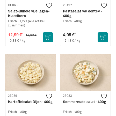
BU065
25197
Salat-Bundle »Beilagen-
Pastasalat »al dente« ·
Klassiker«
400g
Frisch ·
1,2kg (Alle Artikel
Frisch ·
400g
zusammen)
*
*
12,99 €
4,99 €
14,97 €
10,83 € / kg
12,48 € / kg
25089
25083
Kartoffelsalat Dijon · 400g
Sommernudelsalat · 400g
Frisch ·
400g
Frisch ·
400g