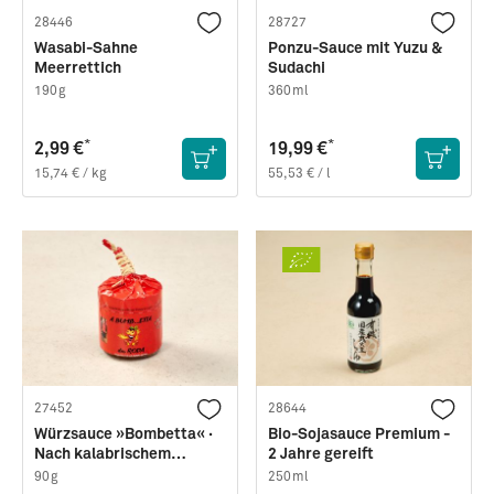
28446
28727
Wasabi-Sahne
Ponzu-Sauce mit Yuzu &
Meerrettich
Sudachi
190g
360ml
*
*
2,99 €
19,99 €
15,74 € / kg
55,53 € / l
27452
28644
Würzsauce »Bombetta« ·
Bio-Sojasauce Premium -
Nach kalabrischem
2 Jahre gereift
Familienrezept
90g
250ml