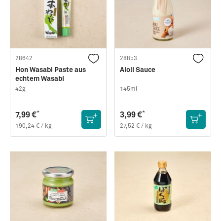
28642
28853
Hon Wasabi Paste aus
Aioli Sauce
echtem Wasabi
42g
145ml
*
*
7,99 €
3,99 €
190,24 € / kg
27,52 € / kg