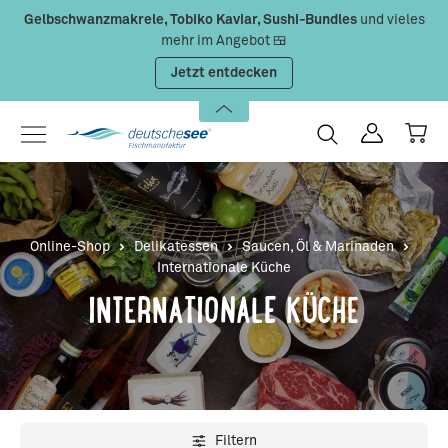
Gelbschwanzmakrele, Tobiko Kaviar, Sushi-Bundles
und vieles
Zum Hauptinhalt springen
mehr im Angebot 🍱
Jetzt entdecken
Online-Shop
Delikatessen
Saucen, Öl & Marinaden
Internationale Küche
INTERNATIONALE KÜCHE
Filtern