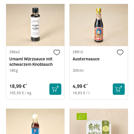
28640
28915
Umami Würzsauce mit
Austernsauce
schwarzem Knoblauch
180g
300ml
*
*
18,99 €
4,99 €
105,50 € / kg
16,63 € / l