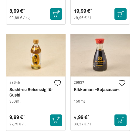
*
*
8,99 €
19,99 €
99,89 € / kg
79,96 € / l
28645
29937
Sushi-su Reisessig für
Kikkoman »Sojasauce«
Sushi
360ml
150ml
*
*
9,99 €
4,99 €
27,75 € / l
33,27 € / l