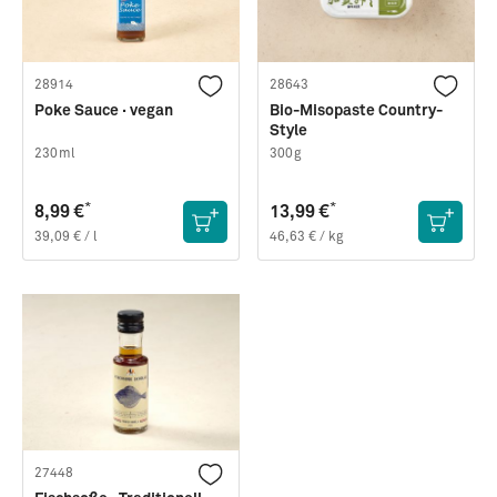
28914
28643
Poke Sauce · vegan
Bio-Misopaste Country-
Style
230ml
300g
*
*
8,99 €
13,99 €
39,09 € / l
46,63 € / kg
27448