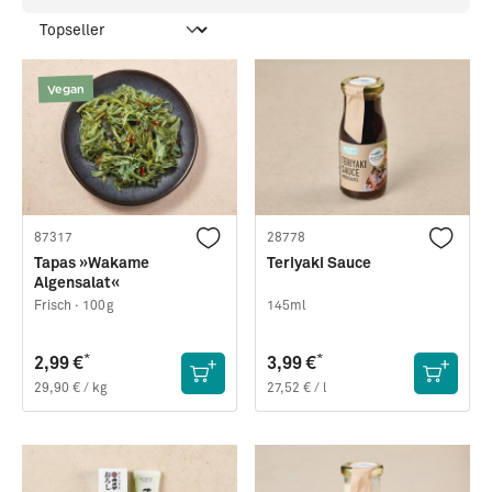
Vegan
87317
28778
Tapas »Wakame
Teriyaki Sauce
Algensalat«
Frisch ·
100g
145ml
*
*
2,99 €
3,99 €
29,90 € / kg
27,52 € / l