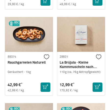
29,90 € / kg
49,99 € / kg
88374
28831
Rauchgarnelen Naturell
La Brújula · Kleine
Kammmuscheln nach
galizischer Art
Geräuchert ·
1kg
110g (ca. 76g Abtropfgewicht)
*
*
42,99 €
12,99 €
42,99 € / kg
170,92 € / kg