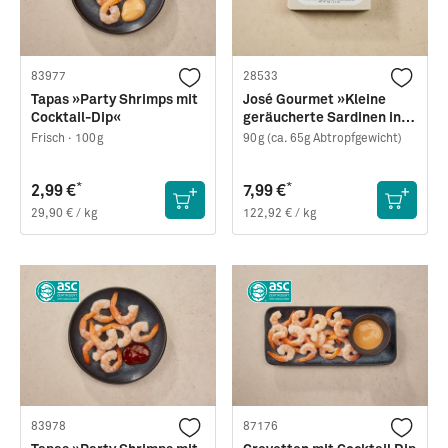
83977
28533
Tapas »Party Shrimps mit
José Gourmet »Kleine
Cocktail-Dip«
geräucherte Sardinen in
nativem Olivenöl extra«
Frisch ·
100g
90g (ca. 65g Abtropfgewicht)
*
*
2,99 €
7,99 €
29,90 € / kg
122,92 € / kg
83978
87176