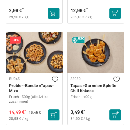
*
*
2,99 €
12,99 €
29,90 € / kg
236,18 € / kg
-11%
BU045
83980
Probier-Bundle »Tapas-
Tapas »Garnelen Spieße
Mix«
Chili Kokos«
Frisch ·
500g (Alle Artikel
Frisch ·
100g
zusammen)
*
*
14,49 €
3,49 €
16,45 €
28,98 € / kg
34,90 € / kg