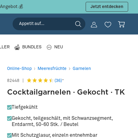
 Angebot 💰
Jetzt entdecken
LLER
BUNDLES
NEU
Online-Shop
Meeresfrüchte
Garnelen
(36)
82448
|
*
Cocktailgarnelen · Gekocht · TK
Tiefgekühlt
Gekocht, teilgeschält, mit Schwanzsegment,
Entdarmt, 50-60 Stk. / Beutel
Mit Schutzglasur, einzeln entnehmbar