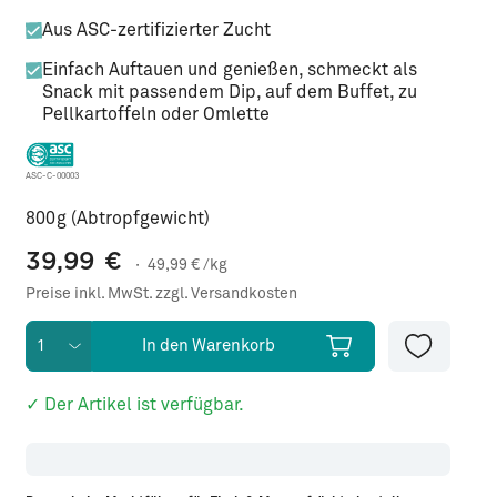
Aus ASC-zertifizierter Zucht
Einfach Auftauen und genießen, schmeckt als
Snack mit passendem Dip, auf dem Buffet, zu
Pellkartoffeln oder Omlette
ASC-C-00003
800g (Abtropfgewicht)
39,99
€
·
49,99
€ /kg
Preise inkl. MwSt. zzgl. Versandkosten
In den Warenkorb
✓ Der Artikel ist verfügbar.