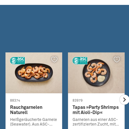
88374
83979
Rauchgarnelen
Tapas »Party Shrimps
Naturell
mit Aioli-Dip«
Heißgeräucherte Garnele
Garnelen aus einer ASC-
(Seawater). Aus ASC-
zertifizierten Zucht, mit