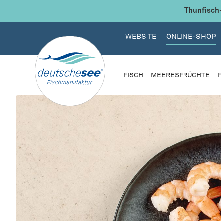
 Hauptinhalt springen
Zur Suche springen
Zur Hauptnavigation springen
Thunfisch-
WEBSITE
ONLINE-SHOP
FISCH
MEERESFRÜCHTE