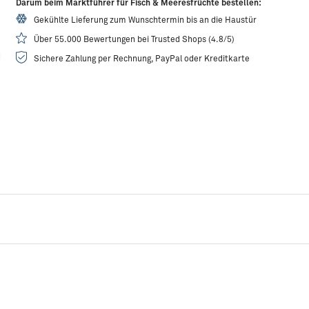
Darum beim Marktführer für Fisch & Meeresfrüchte bestellen:
Gekühlte Lieferung zum Wunschtermin bis an die Haustür
Über 55.000 Bewertungen bei Trusted Shops (4.8/5)
Sichere Zahlung per Rechnung, PayPal oder Kreditkarte
Rezeptidee:
Garnelen-Wan-Tan
R