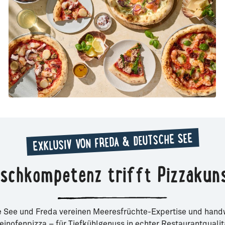
EXKLUSIV VON FREDA & DEUTSCHE SEE
ischkompetenz trifft Pizzakun
 See und Freda vereinen Meeresfrüchte-Expertise und hand
einofenpizza – für Tiefkühlgenuss in echter Restaurantqualit