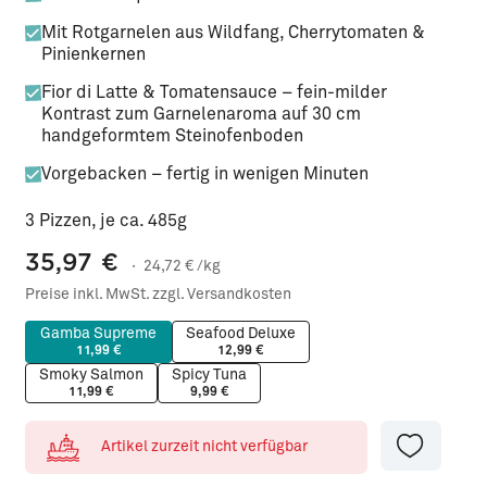
Mit Rotgarnelen aus Wildfang, Cherrytomaten &
Pinienkernen
Fior di Latte & Tomatensauce – fein-milder
Kontrast zum Garnelenaroma auf 30 cm
handgeformtem Steinofenboden
Vorgebacken – fertig in wenigen Minuten
3
Pizzen, je ca. 485g
35,97
€
·
24,72
€ /kg
Preise inkl. MwSt. zzgl. Versandkosten
Gamba Supreme
Seafood Deluxe
(Diese Option ist zurzeit nicht verfügbar.)
(Diese Option ist zurzeit nicht verfügbar.
11,99 €
12,99 €
Smoky Salmon
Spicy Tuna
(Diese Option ist zurzeit nicht verfügbar.)
(Diese Option ist zurzeit nicht verfügbar.)
11,99 €
9,99 €
Artikel zurzeit nicht verfügbar