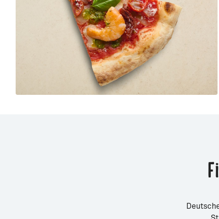
F
Deutsche
St