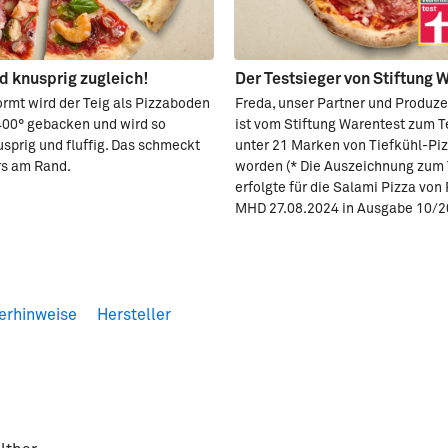
nd knusprig zugleich!
Der Testsieger von Stiftung 
rmt wird der Teig als Pizzaboden
Freda, unser Partner und Produze
 400° gebacken und wird so
ist vom Stiftung Warentest zum T
sprig und fluffig. Das schmeckt
unter 21 Marken von Tiefkühl-Pi
s am Rand.
worden (* Die Auszeichnung zum 
erfolgte für die Salami Pizza von
MHD 27.08.2024 in Ausgabe 10/2
erhinweise
Hersteller