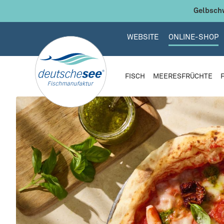
 Hauptinhalt springen
Zur Suche springen
Zur Hauptnavigation springen
Gelbschw
WEBSITE
ONLINE-SHOP
FISCH
MEERESFRÜCHTE