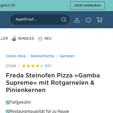
ngebot 🍱
Jetzt entdecken
LLER
BUNDLES
NEU
Online-Shop
Meeresfrüchte
Garnelen
(31)
27458
|
*
Freda Steinofen Pizza »Gamba
Supreme« mit Rotgarnelen &
Pinienkernen
Tiefgekühlt
Restaurantqualität für zu Hause