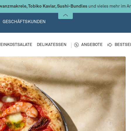
anzmakrele, Tobiko Kaviar, Sushi-Bundles
und vieles mehr im A
GESCHÄFTSKUNDEN
FEINKOSTSALATE
DELIKATESSEN
ANGEBOTE
BESTSE