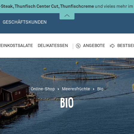
Steak, Thunfisch Center Cut, Thunfischcreme
und vieles mehr im
GESCHÄFTSKUNDEN
FEINKOSTSALATE
DELIKATESSEN
ANGEBOTE
BESTSE
Online-Shop
Meeresfrüchte
Bio
BIO