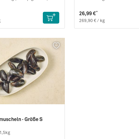
*
26,99 €
g
269,90 € / kg
uscheln · Größe S
 1,5kg