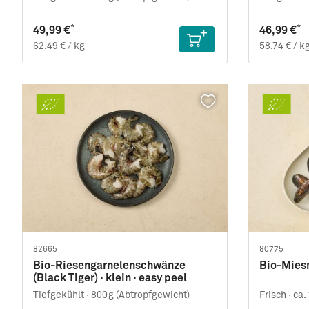
*
*
49,99 €
46,99 €
62,49 € / kg
58,74 € / k
82665
80775
Bio-Riesengarnelenschwänze
Bio-Miesm
(Black Tiger) · klein · easy peel
Tiefgekühlt ·
800g (Abtropfgewicht)
Frisch ·
ca.