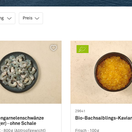
ung
Preis
29641
engarnelenschwänze
Bio-Bachsaiblings-Kaviar
er) · ohne Schale
 ·
800g (Abtropfgewicht)
Frisch ·
100g