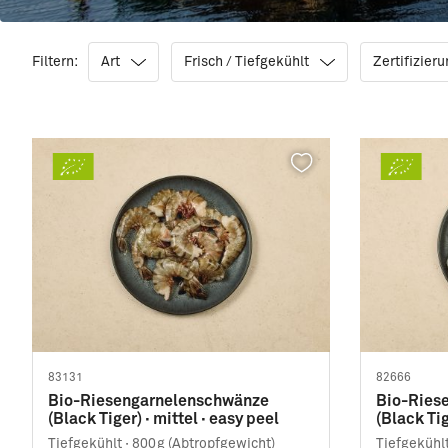
Filtern:
Art
Frisch / Tiefgekühlt
Zertifizier
83131
82666
Bio-Riesengarnelenschwänze
Bio-Ries
(Black Tiger) · mittel · easy peel
(Black Tig
Tiefgekühlt ·
800g (Abtropfgewicht)
Tiefgekühlt