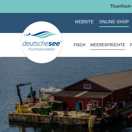
 Hauptinhalt springen
Zur Suche springen
Zur Hauptnavigation springen
Thunfisch-
WEBSITE
ONLINE-SHOP
FISCH
MEERESFRÜCHTE