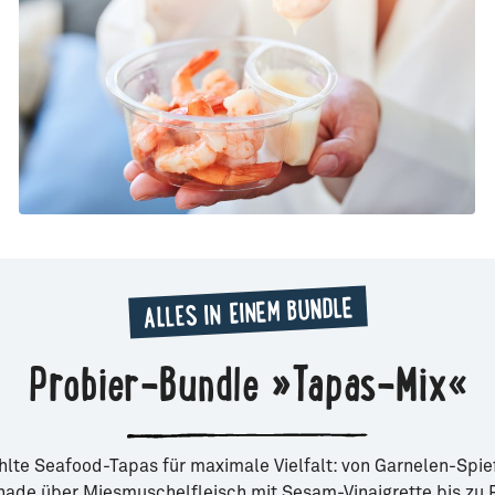
ALLES IN EINEM BUNDLE
Probier-Bundle »Tapas-Mix«
lte Seafood-Tapas für maximale Vielfalt: von Garnelen-Spi
ade über Miesmuschelfleisch mit Sesam-Vinaigrette bis zu 