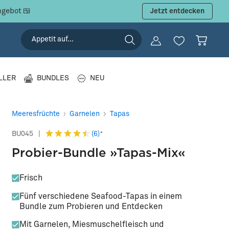
ngebot 🍱
Jetzt entdecken
LLER
BUNDLES
NEU
Meeresfrüchte
Garnelen
Tapas
(6)
BU045
|
*
Probier-Bundle »Tapas-Mix«
Frisch
Fünf verschiedene Seafood-Tapas in einem
Bundle zum Probieren und Entdecken
Mit Garnelen, Miesmuschelfleisch und