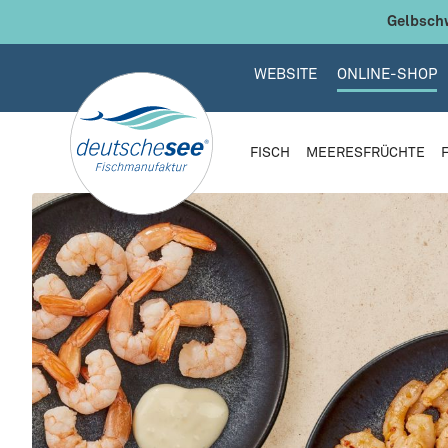
 Hauptinhalt springen
Zur Suche springen
Zur Hauptnavigation springen
Gelbschw
WEBSITE
ONLINE-SHOP
FISCH
MEERESFRÜCHTE