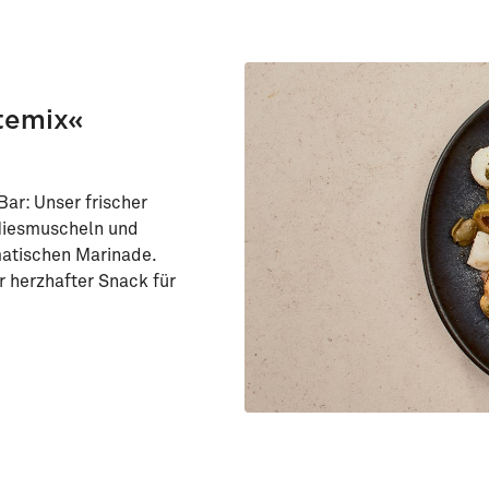
temix«
ar: Unser frischer
 Miesmuscheln und
matischen Marinade.
r herzhafter Snack für