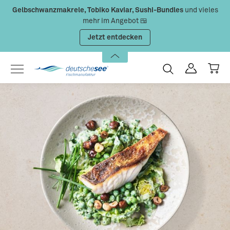
Gelbschwanzmakrele, Tobiko Kaviar, Sushi-Bundles
und vieles
Zum Hauptinhalt springen
mehr im Angebot 🍱
Jetzt entdecken