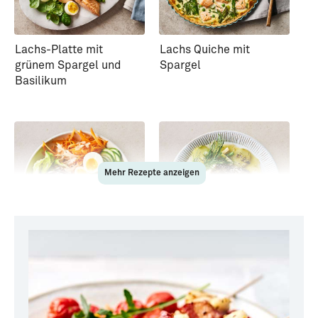
Lachs-Platte mit
Lachs Quiche mit
grünem Spargel und
Spargel
Basilikum
Mehr Rezepte anzeigen
Bowl mit Stremellachs
Kabeljau aus dem Ofen
und Buttermilch-
mit Schmorgurke
Dressing