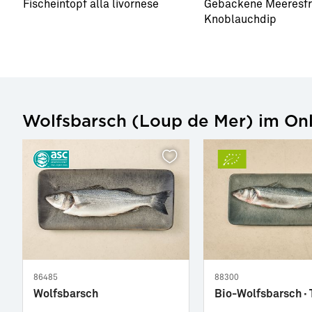
Fischeintopf alla livornese
Gebackene Meeresfr
Knoblauchdip
Wolfsbarsch (Loup de Mer) im On
86485
88300
Wolfsbarsch
Bio-Wolfsbarsch ·