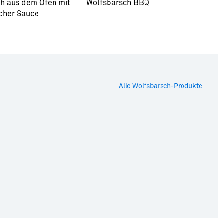
h aus dem Ofen mit
Wolfsbarsch BBQ
W
cher Sauce
u
Alle Wolfsbarsch-Produkte