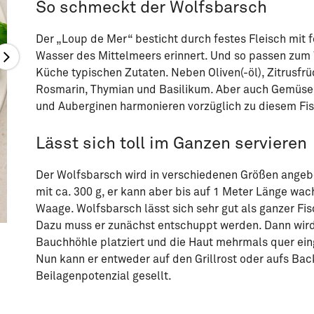
So schmeckt der Wolfsbarsch
Der „Loup de Mer“ besticht durch festes Fleisch mit 
Wasser des Mittelmeers erinnert. Und so passen zum 
Küche typischen Zutaten. Neben Oliven(-öl), Zitrusfr
Rosmarin, Thymian und Basilikum. Aber auch Gemüse 
und Auberginen harmonieren vorzüglich zu diesem Fi
Lässt sich toll im Ganzen serviere
Der Wolfsbarsch wird in verschiedenen Größen angebot
mit ca. 300 g, er kann aber bis auf 1 Meter Länge wac
Waage. Wolfsbarsch lässt sich sehr gut als ganzer Fis
Dazu muss er zunächst entschuppt werden. Dann wird 
Knusprig gebratener Wolfsbarsch mit mediterranem
Knuspr
Bauchhöhle platziert und die Haut mehrmals quer eing
Gemüse
Süßkart
Nun kann er entweder auf den Grillrost oder aufs Ba
Beilagenpotenzial gesellt.