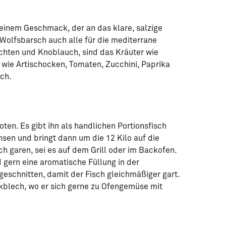
feinem Geschmack, der an das klare, salzige
Wolfsbarsch auch alle für die mediterrane
üchten und Knoblauch, sind das Kräuter wie
wie Artischocken, Tomaten, Zucchini, Paprika
sch.
n
en. Es gibt ihn als handlichen Portionsfisch
hsen und bringt dann um die 12 Kilo auf die
ch garen, sei es auf dem Grill oder im Backofen.
gern eine aromatische Füllung in der
ig gebratener Wolfsbarsch auf cremigen
Knusprig gebrat
eschnitten, damit der Fisch gleichmäßiger gart.
offeln mit Grapefruit, Feta und Oliven.
Gemüse
ckblech, wo er sich gerne zu Ofengemüse mit