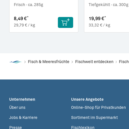
Frisch ·
ca. 285g
Tiefgekühlt ·
ca. 300g
*
*
8,49 €
19,99 €
29,79 € / kg
33,32 € / kg
Fisch & Meeresfrüchte
Fischwelt entdecken
Fisc
Unternehmen
Unsere Angebote
Über uns
Online-Shop für Privatkunden
Jobs & Karriere
Sortiment im Supermarkt
Presse
Fischlexikon