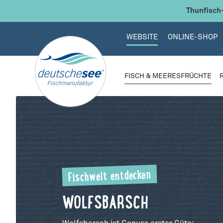
 Hauptinhalt springen
Zur Suche springen
Zur Hauptnavigation springen
Thunfisch-
WEBSITE
ONLINE-SHOP
FISCH & MEERESFRÜCHTE
Fischwelt entdecken
WOLFSBARSCH