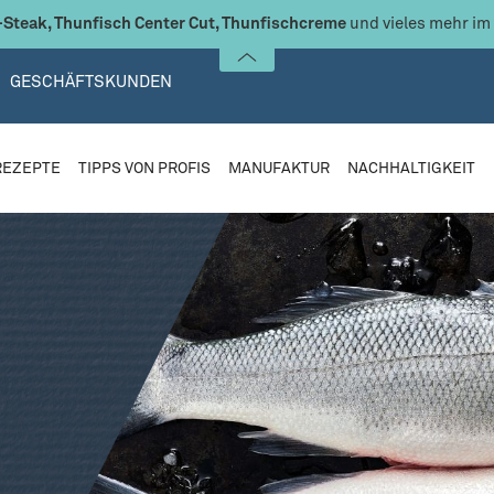
Steak, Thunfisch Center Cut, Thunfischcreme
und vieles mehr im
GESCHÄFTSKUNDEN
REZEPTE
TIPPS VON PROFIS
MANUFAKTUR
NACHHALTIGKEIT