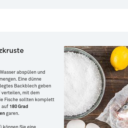
zkruste
 Wasser abspülen und
mengen. Eine dünne
elegtes Backblech geben
verteilen, mit dem
e Fische sollten komplett
m auf
180 Grad
ten
garen.
) können Sie eine