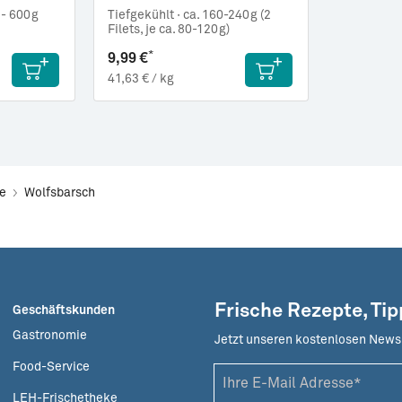
 - 600g
Tiefgekühlt ·
ca. 160-240g (2
Filets, je ca. 80-120g)
*
9,99 €
41,63 € / kg
he
Wolfsbarsch
Frische Rezepte, Ti
Geschäftskunden
Gastronomie
Jetzt unseren kostenlosen News
Food-Service
LEH-Frischetheke