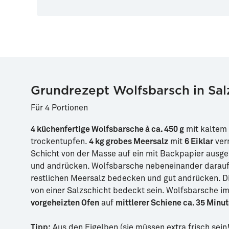
Grundrezept Wolfsbarsch in Sal
Für 4 Portionen
4 küchenfertige Wolfsbarsche à ca. 450 g
mit kaltem
trockentupfen.
4 kg grobes Meersalz
mit
6 Eiklar
ver
Schicht von der Masse auf ein mit Backpapier ausg
und andrücken. Wolfsbarsche nebeneinander darauf 
restlichen Meersalz bedecken und gut andrücken. Di
von einer Salzschicht bedeckt sein. Wolfsbarsche i
vorgeheizten Ofen
auf
mittlerer Schiene ca. 35 Minu
Tipp:
Aus den Eigelben (sie müssen extra frisch sein!