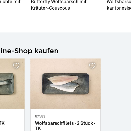
üchte mit
Butterfly Wolfsbarsch mit
Wolfsbarsc
Kräuter-Couscous
kantonesis
line-Shop kaufen
87583
 TK
Wolfsbarschfilets · 2 Stück ·
TK