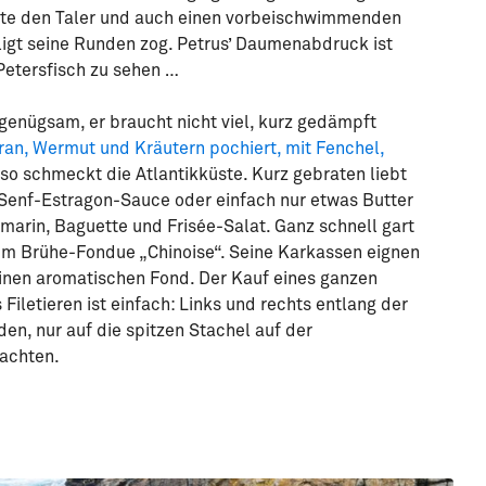
chte den Taler und auch einen vorbeischwimmenden
iligt seine Runden zog. Petrus’ Daumenabdruck ist
Petersfisch zu sehen …
e genügsam, er braucht nicht viel, kurz gedämpft
ran, Wermut und Kräutern pochiert, mit Fenchel,
so schmeckt die Atlantikküste. Kurz gebraten liebt
te Senf-Estragon-Sauce oder einfach nur etwas Butter
arin, Baguette und Frisée-Salat. Ganz schnell gart
e im Brühe-Fondue „Chinoise“. Seine Karkassen eignen
einen aromatischen Fond. Der Kauf eines ganzen
 Filetieren ist einfach: Links und rechts entlang der
en, nur auf die spitzen Stachel auf der
achten.