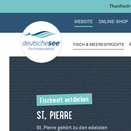
 Hauptinhalt springen
Zur Suche springen
Zur Hauptnavigation springen
Thunfisch-
WEBSITE
ONLINE-SHOP
FISCH & MEERESFRÜCHTE
Fischwelt entdecken
ST. PIERRE
St. Pierre gehört zu den edelsten