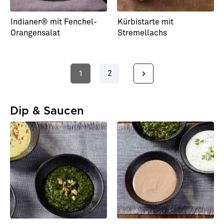
Indianer® mit Fenchel-
Kürbistarte mit
Orangensalat
Stremellachs
1
2
Seite
Seite
Dip & Saucen