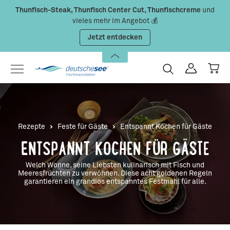
Thunfisch-Steak, Thunfisch Center Cut, Thunfischcreme
und
Zum Hauptinhalt springen
vieles mehr im Angebot 💰
Jetzt entdecken
Rezepte
Feste für Gäste
Entspannt Kochen für Gäste
ENTSPANNT KOCHEN FÜR GÄSTE
Welch Wonne, seine Liebsten kulinarisch mit Fisch und
Meeresfrüchten zu verwöhnen. Diese acht goldenen Regeln
garantieren ein grandios entspanntes Festmahl für alle.