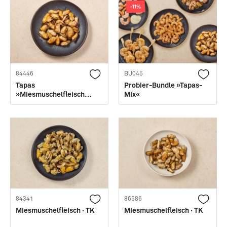
Französische
Miesmuscheln im
-11%
Miesmuschelsuppe
Speckmantel
84446
BU045
Tapas
Probier-Bundle »Tapas-
»Miesmuschelfleisch
Mix«
Asia-Sesam«
84341
86586
Miesmuschelfleisch · TK
Miesmuschelfleisch · TK