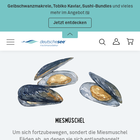
Gelbschwanzmakrele, Tobiko Kaviar, Sushi-Bundles
und vieles
Zum Hauptinhalt springen
mehr im Angebot 🍱
Jetzt entdecken
MIESMUSCHEL
Um sich fortzubewegen, sondert die Miesmuschel
Fäden ab, an denen sie sich entlanghangelt.