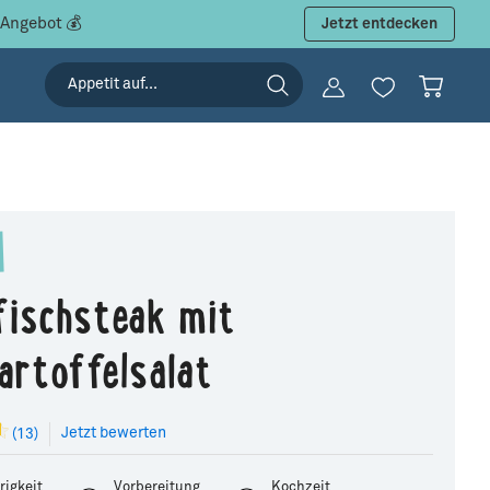
 Angebot 💰
Jetzt entdecken
fischsteak mit
artoffelsalat
Jetzt bewerten
(13)
rigkeit
Vorbereitung
Kochzeit