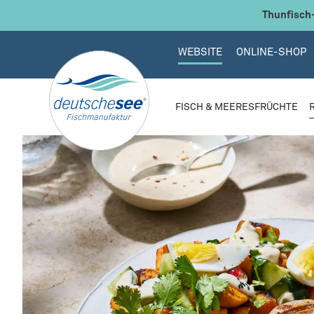
 Hauptinhalt springen
Zur Suche springen
Zur Hauptnavigation springen
Thunfisch-
WEBSITE
ONLINE-SHOP
FISCH & MEERESFRÜCHTE