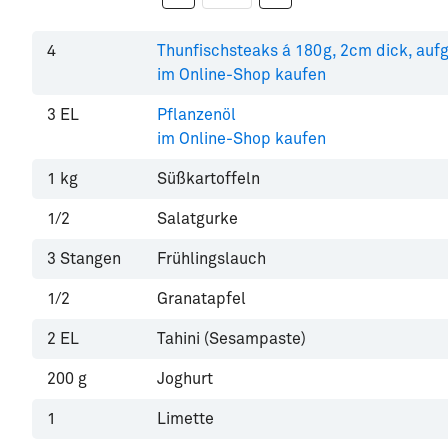
4
Thunfischsteaks á 180g, 2cm dick, auf
im Online-Shop kaufen
3
EL
Pflanzenöl
im Online-Shop kaufen
1
kg
Süßkartoffeln
1/2
Salatgurke
3
Stangen
Frühlingslauch
1/2
Granatapfel
2
EL
Tahini (Sesampaste)
200
g
Joghurt
1
Limette