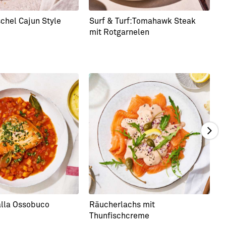
hel Cajun Style
Surf & Turf:Tomahawk Steak
B
mit Rotgarnelen
g
alla Ossobuco
Räucherlachs mit
N
Thunfischcreme
T