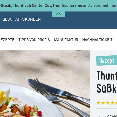
Steak, Thunfisch Center Cut, Thunfischcreme
und vieles mehr im
GESCHÄFTSKUNDEN
REZEPTE
TIPPS VON PROFIS
MANUFAKTUR
NACHHALTIGKEIT
Rezept
Thun
Süßk
Schwie