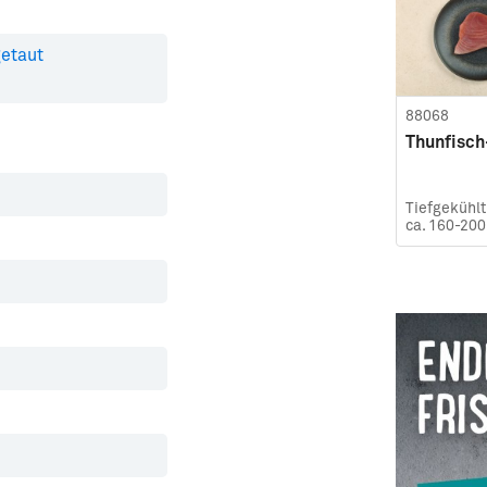
getaut
88068
Thunfisch
Tiefgekühlt 
ca. 160-20