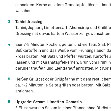
schneiden. Kerne aus dem Granatapfel lösen. Limett
waschen.
3
Tahinidressing:
Tahini, Joghurt, Limettensaft, Ahornsirup und Chili
Dressing mit etwas kaltem Wasser zur gewünschten
4
Eier 7-8 Minuten kochen, pellen und vierteln. 2 EL P
Süßkartoffeln und das Weiße vom Frühlingslauch d
kross braten. Mit Salz und Pfeffer würzen. Kartoffel
lassen und mit Granatapfelkernen, Grün vom Frühli
darüber träufeln und Eier darauf anrichten. Mit Kor
5
Heißen Grillrost oder Grillpfanne mit dem restliche
ca. 1-2 Minuten je Seite grillen oder braten. Mit Sa
anrichten.
6
Upgrade: Sesam-Limetten-Gomasio
3 EL schwarzen Sesam in einer Pfanne ohne Öl röst