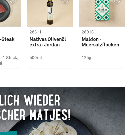
28611
28916
-Steak
Natives Olivenöl
Maldon ·
extra · Jordan
Meersalzflocken
·
1 Stück,
500ml
125g
0g