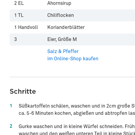
2
EL
Ahornsirup
1
TL
Chiliflocken
1
Handvoll
Korianderblätter
3
Eier, Größe M
Salz & Pfeffer
im Online-Shop kaufen
Schritte
1
Süßkartoffeln schälen, waschen und in 2cm große S
ca. 5-6 Minuten kochen, abgießen und abtropfen la
2
Gurke waschen und in kleine Würfel schneiden. Früh
waschen und den weißen unteren Teil in kleine Stück