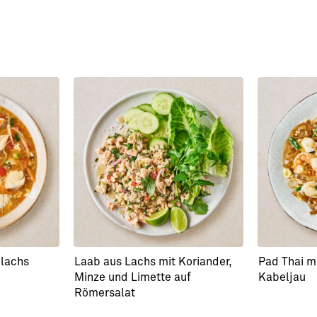
elachs
Laab aus Lachs mit Koriander,
Pad Thai m
Minze und Limette auf
Kabeljau
Römersalat