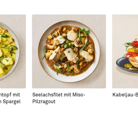
ntopf mit
Seelachsfilet mit Miso-
Kabeljau-B
m Spargel
Pilzragout