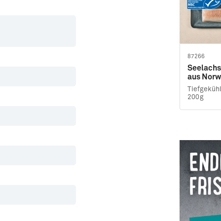
87266
Seelachs
aus Norw
TK · ca. 
Tiefgekühl
200g