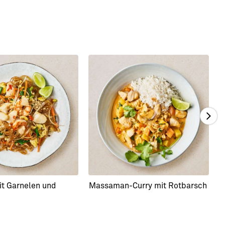
it Garnelen und
Massaman-Curry mit Rotbarsch
G
A