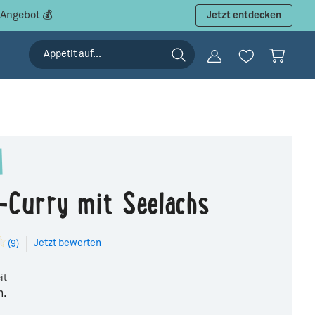
 Angebot 💰
Jetzt entdecken
-Curry mit Seelachs
Jetzt bewerten
(9)
it
n.