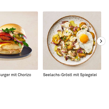
urger mit Chorizo
Seelachs-Gröstl mit Spiegelei
B
R
R