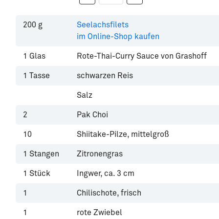
200
g
Seelachsfilets
im Online-Shop kaufen
1
Glas
Rote-Thai-Curry Sauce von Grashoff
1
Tasse
schwarzen Reis
Salz
2
Pak Choi
10
Shiitake-Pilze, mittelgroß
1
Stangen
Zitronengras
1
Stück
Ingwer, ca. 3 cm
1
Chilischote, frisch
1
rote Zwiebel