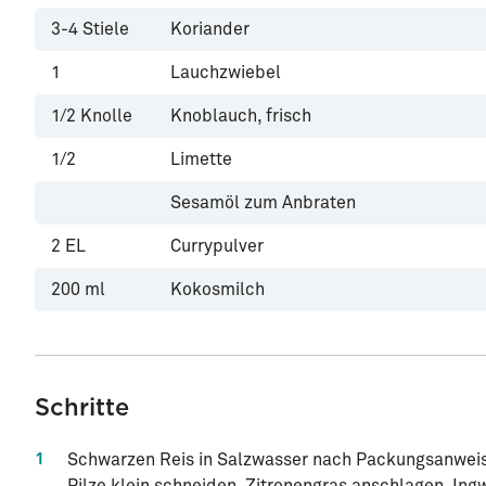
3-4
Stiele
Koriander
1
Lauchzwiebel
1/2
Knolle
Knoblauch, frisch
1/2
Limette
Sesamöl zum Anbraten
2
EL
Currypulver
200
ml
Kokosmilch
Schritte
1
Schwarzen Reis in Salzwasser nach Packungsanweisu