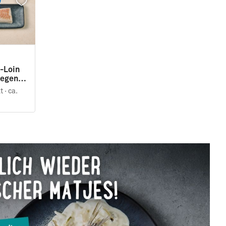
-Loin
egen ·
200g
t ·
ca.