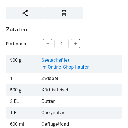
Zutaten
Portionen
500
g
Seelachsfilet
im Online-Shop kaufen
1
Zwiebel
500
g
Kürbisfleisch
2
EL
Butter
1
EL
Currypulver
600
ml
Geflügelfond