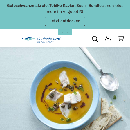
Gelbschwanzmakrele, Tobiko Kaviar, Sushi-Bundles
und vieles
Zum Hauptinhalt springen
mehr im Angebot 🍱
Jetzt entdecken