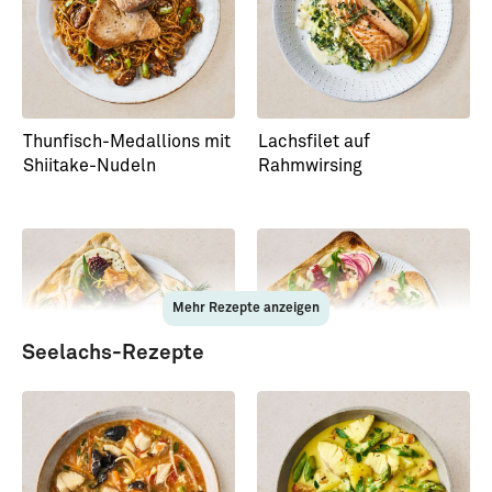
Thunfisch-Medallions mit
Lachsfilet auf
Shiitake-Nudeln
Rahmwirsing
Mehr Rezepte anzeigen
Seelachs-Rezepte
Flammkuchen mit
Flammkuchen mit
Stremellachs
Rauchgarnelen