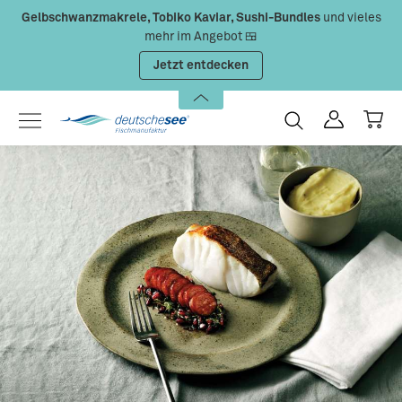
Gelbschwanzmakrele, Tobiko Kaviar, Sushi-Bundles
und vieles
Zum Hauptinhalt springen
mehr im Angebot 🍱
Jetzt entdecken