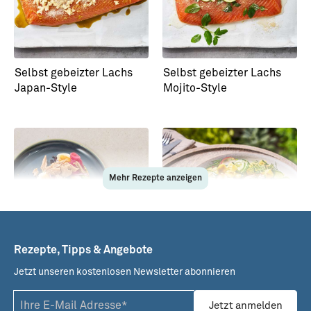
Selbst gebeizter Lachs
Selbst gebeizter Lachs
Japan-Style
Mojito-Style
Mehr Rezepte anzeigen
Rezepte, Tipps & Angebote
Jetzt unseren kostenlosen Newsletter abonnieren
Fitnessbrot mit Thunfisch
Plankenlachs mit
und Essig-Honigzwiebeln
schwedischem
Jetzt anmelden
Kartoffelsalat