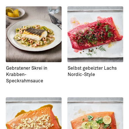
Gebratener Skrei in
Mediterraner
Krabben-
Fischauflauf
Speckrahmsauce
Gebratener Skrei in
Selbst gebeizter Lachs
Krabben-
Nordic-Style
Speckrahmsauce