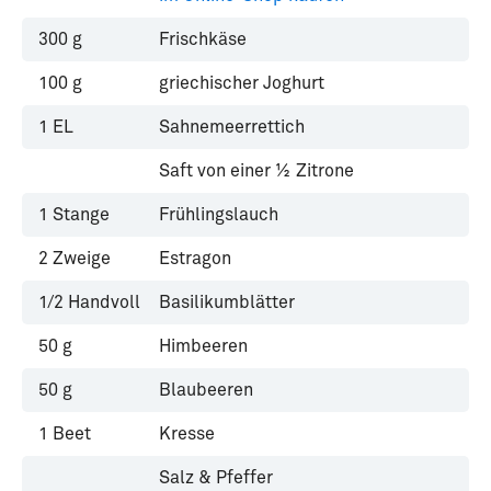
300
g
Frischkäse
100
g
griechischer Joghurt
1
EL
Sahnemeerrettich
Saft von einer ½ Zitrone
1
Stange
Frühlingslauch
2
Zweige
Estragon
1/2
Handvoll
Basilikumblätter
50
g
Himbeeren
50
g
Blaubeeren
1
Beet
Kresse
Salz & Pfeffer