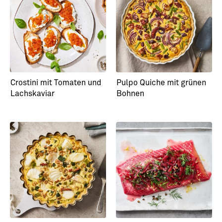
Selbstgebackene Piadina
Lachsfilet in Salbei-
mit Räucherlachs
Zitronenbutter mit
Malfatti
Crostini mit Tomaten und
Pulpo Quiche mit grünen
Lachskaviar
Bohnen