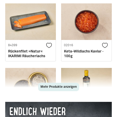
84399
02016
Rückenfilet »Natur«
Keta-Wildlachs Kaviar ·
IKARIMI Räucherlachs
100g
Mehr Produkte anzeigen
81562
28611
Osietra Kaviar · 50g
Natives Olivenöl extra ·