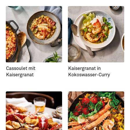
Steinbutt mit Pilzen,
Steinbutt mit Romanesko
Zwetschgen und Nori
& Pinienvinaigrette
Cassoulet mit
Kaisergranat in
Kaisergranat
Kokoswasser-Curry