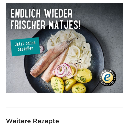
86594
81828
Südafrikanische
Südafrikanische
Kaisergranatschwänze ·
Kaisergranatschwänze ·
Größe XXL
Größe L
Weitere Rezepte