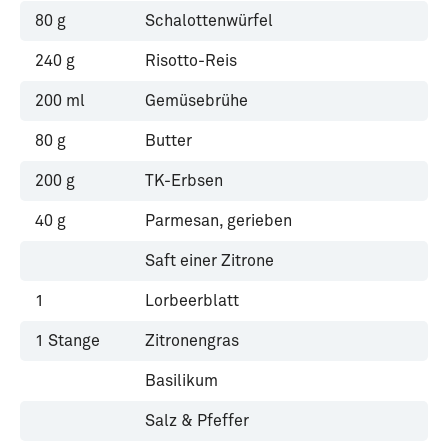
80
g
Schalottenwürfel
240
g
Risotto-Reis
200
ml
Gemüsebrühe
80
g
Butter
200
g
TK-Erbsen
40
g
Parmesan, gerieben
Saft einer Zitrone
1
Lorbeerblatt
1
Stange
Zitronengras
Basilikum
Salz & Pfeffer