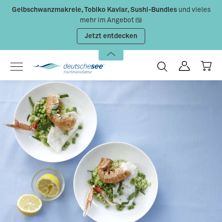
Gelbschwanzmakrele, Tobiko Kaviar, Sushi-Bundles
und vieles
Zum Hauptinhalt springen
mehr im Angebot 🍱
Jetzt entdecken