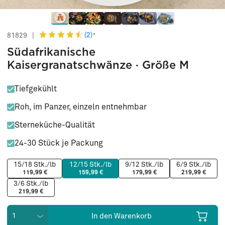
(2)
81829
|
*
Südafrikanische
Kaisergranatschwänze · Größe M
Tiefgekühlt
Roh, im Panzer, einzeln entnehmbar
Sterneküche-Qualität
24-30 Stück je Packung
15/18 Stk./lb
12/15 Stk./lb
9/12 Stk./lb
6/9 Stk./lb
119,99 €
159,99 €
179,99 €
219,99 €
3/6 Stk./lb
(Diese Option ist zurzeit nicht verfügbar.)
219,99 €
In den Warenkorb