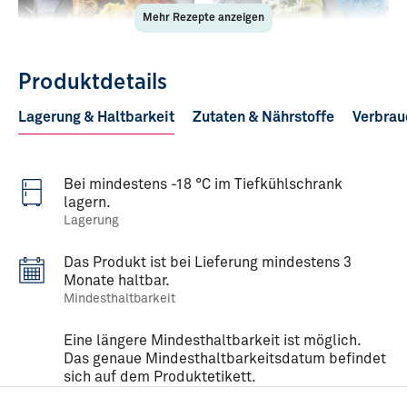
Mehr Rezepte anzeigen
Produktdetails
Lagerung & Haltbarkeit
Zutaten & Nährstoffe
Verbrau
Meeresfrüchte-Dreierlei
Scampi mit Udon Nudeln,
Pak Choi & Koriander
Bei mindestens -18 °C im Tiefkühlschrank
lagern.
Lagerung
Das Produkt ist bei Lieferung mindestens 3
Monate haltbar.
Mindesthaltbarkeit
Eine längere Mindesthaltbarkeit ist möglich.
Das genaue Mindesthaltbarkeitsdatum befindet
sich auf dem Produktetikett.