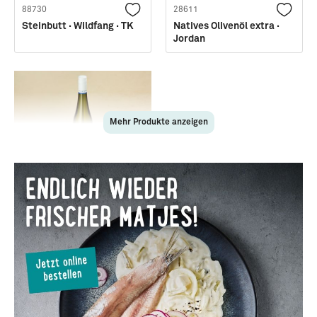
88730
28611
Steinbutt · Wildfang · TK
Natives Olivenöl extra ·
Jordan
Mehr Produkte anzeigen
29999
»Mehr Meer« · Weingut
Klundt