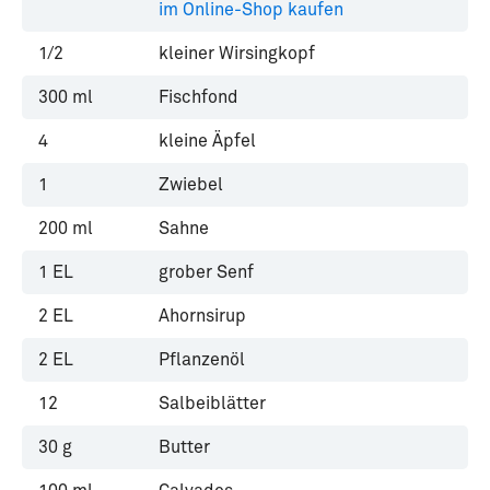
im Online-Shop kaufen
1/2
kleiner Wirsingkopf
300
ml
Fischfond
4
kleine Äpfel
1
Zwiebel
200
ml
Sahne
1
EL
grober Senf
2
EL
Ahornsirup
2
EL
Pflanzenöl
12
Salbeiblätter
30
g
Butter