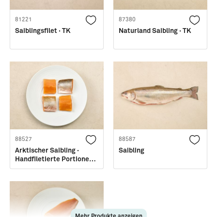
81221
87380
Saiblingsfilet · TK
Naturland Saibling · TK
88527
88587
Arktischer Saibling ·
Saibling
Handfiletierte Portionen ·
TK
Mehr Produkte anzeigen