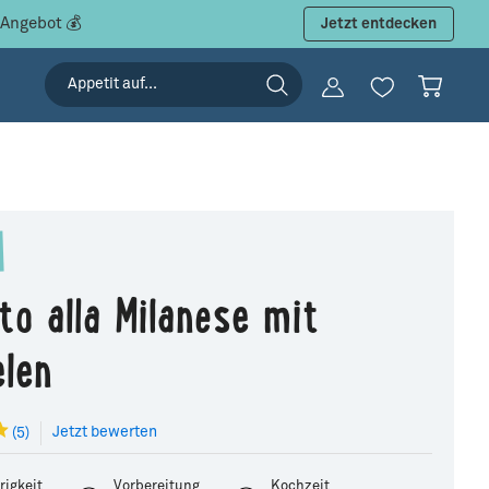
 Angebot 💰
Jetzt entdecken
to alla Milanese mit
elen
Jetzt bewerten
(5)
rigkeit
Vorbereitung
Kochzeit