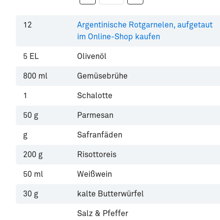
12
Argentinische Rotgarnelen, aufgetaut
im Online-Shop kaufen
5
EL
Olivenöl
800
ml
Gemüsebrühe
1
Schalotte
50
g
Parmesan
g
Safranfäden
200
g
Risottoreis
50
ml
Weißwein
30
g
kalte Butterwürfel
Salz & Pfeffer