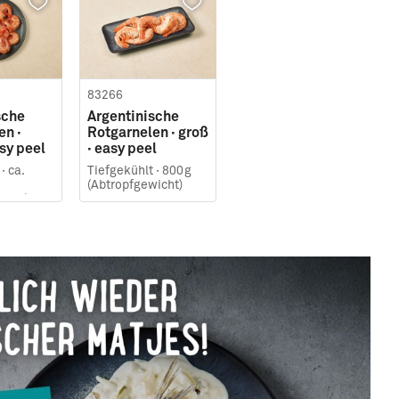
83266
sche
Argentinische
en ·
Rotgarnelen · groß
asy peel
· easy peel
·
ca.
Tiefgekühlt ·
800g
(Abtropfgewicht)
icht)