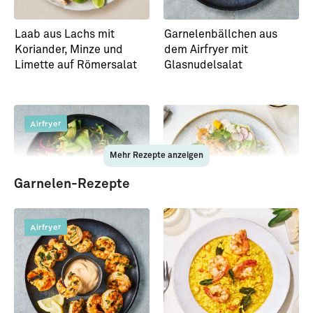
Laab aus Lachs mit
Garnelenbällchen aus
Koriander, Minze und
dem Airfryer mit
Limette auf Römersalat
Glasnudelsalat
Airfryer
Mehr Rezepte anzeigen
Garnelen-Rezepte
Airfryer
Fitnessbowl mit Lachs-
Fruchtiger Sommersalat
Chunks aus dem Airfryer
mit Garnelen