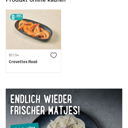
82134
Crevettes Rosé